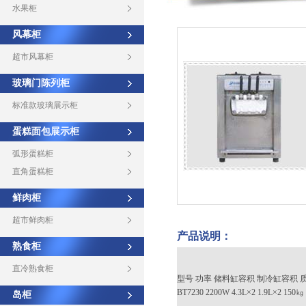
水果柜
风幕柜
超市风幕柜
玻璃门陈列柜
标准款玻璃展示柜
蛋糕面包展示柜
弧形蛋糕柜
直角蛋糕柜
鲜肉柜
超市鲜肉柜
产品说明：
熟食柜
直冷熟食柜
型号 功率 储料缸容积 制冷缸容积 
BT7230 2200W 4.3L×2 1.9L×2 150
岛柜