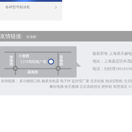
各种型号制冰机
友情链接:
冷冻柜
版权所有:上海鼎天赫
地址：上海嘉定区科茂
电话：
刘经理18918338
友情链接：
多功能咬口机
轴承加热器
电子秤
监控塔厂家
北京铝板
泡沫切割机
北京
餐饮电梯
铁艺楼梯
北京高校招生
耙料机
智慧酒店
小