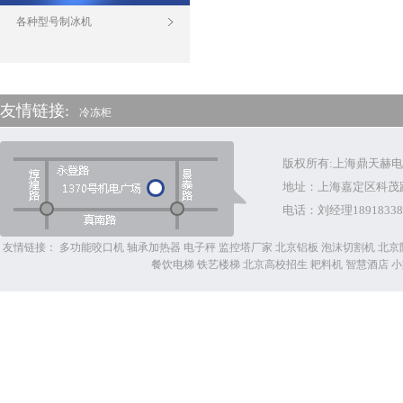
各种型号制冰机
友情链接:
冷冻柜
版权所有:上海鼎天赫
地址：上海嘉定区科茂
电话：
刘经理18918338
友情链接：
多功能咬口机
轴承加热器
电子秤
监控塔厂家
北京铝板
泡沫切割机
北京
餐饮电梯
铁艺楼梯
北京高校招生
耙料机
智慧酒店
小