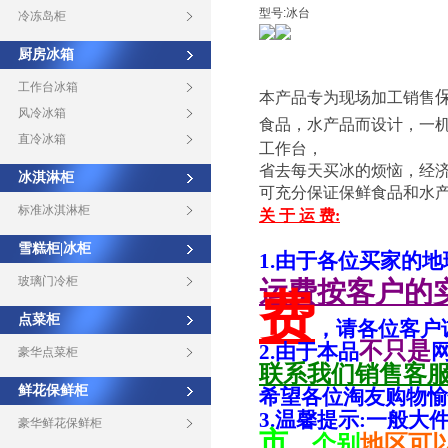
型号:冰台
冷冻岛柜
厨房冰箱
工作台冰箱
本产品专为现场加工销售
风冷冰箱
食品，水产品而设计，一
直冷冰箱
工作台，
省去每天买冰的烦恼，经
冰淇淋柜
可充分保证保鲜食品和水
标准冰淇淋柜
关 于 运 费:
雪糕柜|冰柜
1.由于各位买家的
玻璃门冷柜
运费按客户的
费
点菜柜
，请各位客户
不只是
2.
由于本品
豪华点菜柜
联系我们销售客
鲜花保鲜柜
希望各位淘友购物愉
3.温馨提示:一般大
豪华鲜花保鲜柜
市
，
个别
地区可