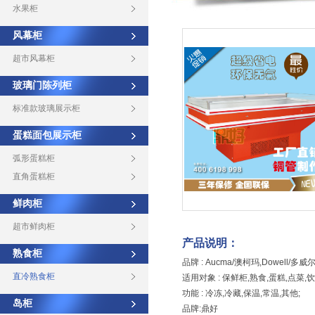
水果柜
风幕柜
超市风幕柜
玻璃门陈列柜
标准款玻璃展示柜
蛋糕面包展示柜
弧形蛋糕柜
直角蛋糕柜
鲜肉柜
超市鲜肉柜
产品说明：
熟食柜
品牌 : Aucma/澳柯玛,Dowell/多威
直冷熟食柜
适用对象 : 保鲜柜,熟食,蛋糕,点菜,饮
功能 : 冷冻,冷藏,保温,常温,其他;
岛柜
品牌:鼎好