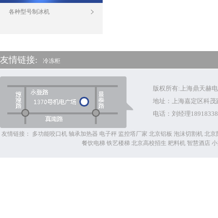
各种型号制冰机
友情链接:
冷冻柜
版权所有:上海鼎天赫
地址：上海嘉定区科茂
电话：
刘经理18918338
友情链接：
多功能咬口机
轴承加热器
电子秤
监控塔厂家
北京铝板
泡沫切割机
北京
餐饮电梯
铁艺楼梯
北京高校招生
耙料机
智慧酒店
小