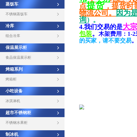
提货
蒸饭车
点
，提货时
物流公司。
因为
不锈钢蒸饭车
询
）。
大
4.我们交易的是
冷库
包装
。
木架费用：1-
组合冷库
的买家，请不要交易
保温展示柜
食品保温展示柜
烤箱系列
烤箱柜
小吃设备
冰淇淋机
超市不锈钢柜
不锈钢水果柜
制冰机